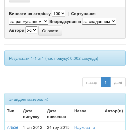
Вивести на сторінку
|
Сортування
Впорядкування
Автори
Результати 1-1 зі 1 (час пошуку: 0.002 секунди).
назад
1
далі
Знайдені матеріали:
Тип
Дата
Дата
Назва
Автор(и)
випуску
внесення
Article
1-січ-2012
24-гру-2015
Наукова та
-