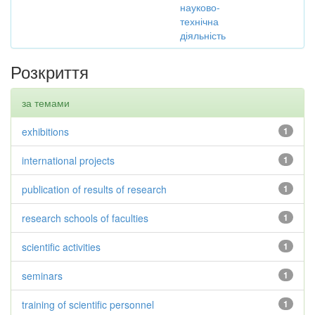
науково-
технічна
діяльність
Розкриття
за темами
exhibitions
1
international projects
1
publication of results of research
1
research schools of faculties
1
scientific activities
1
seminars
1
training of scientific personnel
1