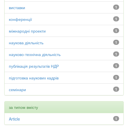
виставки
1
конференції
1
міжнародні проекти
1
наукова діяльність
1
науково-технічна діяльність
1
публікація результатів НДР
1
підготовка наукових кадрів
1
семінари
1
за типом вмісту
Article
1