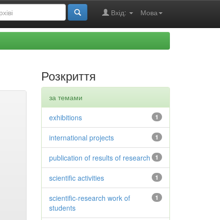
Вхід:
Мова
Розкриття
за темами
exhibitions
1
international projects
1
publication of results of research
1
scientific activities
1
scientific-research work of
1
students