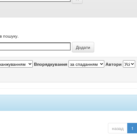
в пошуку.
Впорядкування
Автори
назад
1