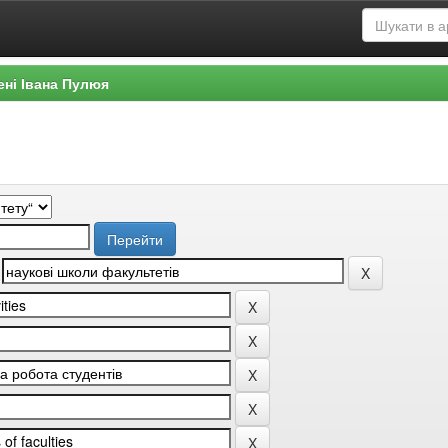
ені Івана Пулюя