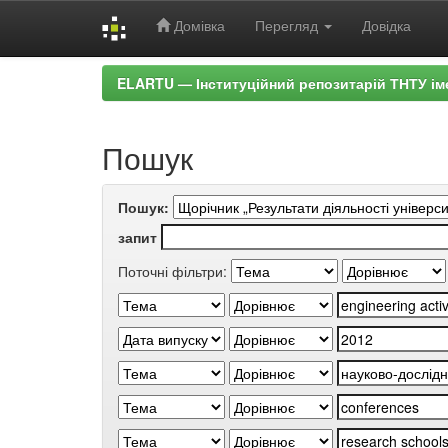
Домівка
Перегляд
Довідка
Skip
ELARTU — Інституційний репозитарій ТНТУ ім
navigation
Пошук
Пошук:
запит
Поточні фільтри: