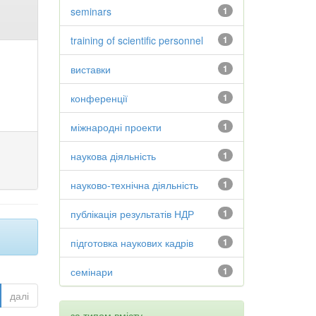
seminars
1
training of scientific personnel
1
виставки
1
конференції
1
міжнародні проекти
1
наукова діяльність
1
науково-технічна діяльність
1
публікація результатів НДР
1
підготовка наукових кадрів
1
семінари
1
далі
за типом вмісту