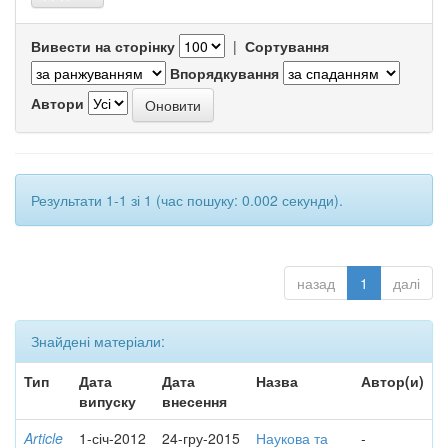
Вивести на сторінку
|
Сортування
Впорядкування
Автори
Результати 1-1 зі 1 (час пошуку: 0.002 секунди).
назад
1
далі
Знайдені матеріали:
Тип
Дата
Дата
Назва
Автор(и)
випуску
внесення
Article
1-січ-2012
24-гру-2015
Наукова та
-