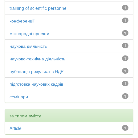
training of scientific personnel
1
конференції
1
міжнародні проекти
1
наукова діяльність
1
науково-технічна діяльність
1
публікація результатів НДР
1
підготовка наукових кадрів
1
семінари
1
за типом вмісту
Article
1