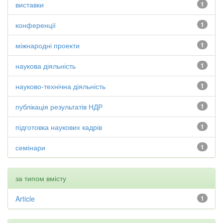
виставки
1
конференції
1
міжнародні проекти
1
наукова діяльність
1
науково-технічна діяльність
1
публікація результатів НДР
1
підготовка наукових кадрів
1
семінари
1
за типом вмісту
Article
1