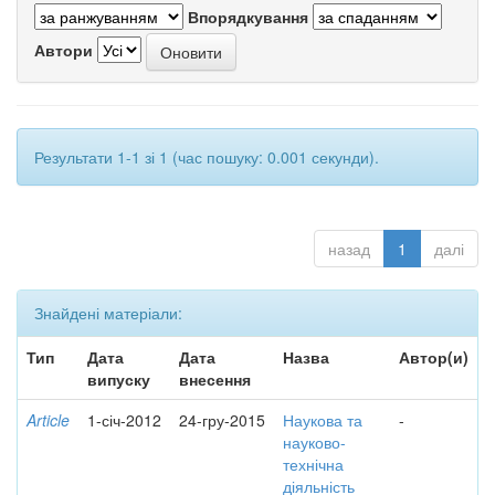
Впорядкування
Автори
Результати 1-1 зі 1 (час пошуку: 0.001 секунди).
назад
1
далі
Знайдені матеріали:
Тип
Дата
Дата
Назва
Автор(и)
випуску
внесення
Article
1-січ-2012
24-гру-2015
Наукова та
-
науково-
технічна
діяльність