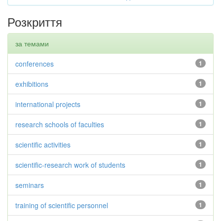
Розкриття
за темами
conferences
1
exhibitions
1
international projects
1
research schools of faculties
1
scientific activities
1
scientific-research work of students
1
seminars
1
training of scientific personnel
1