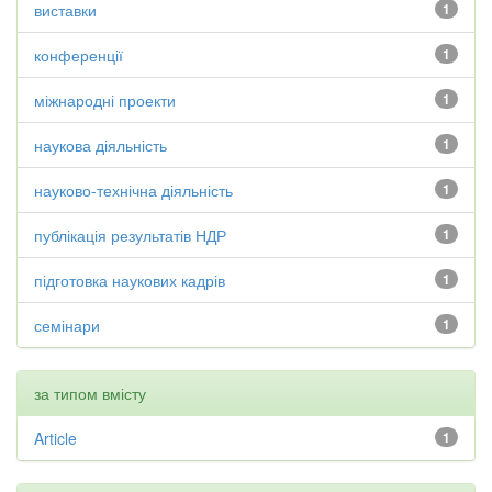
виставки
1
конференції
1
міжнародні проекти
1
наукова діяльність
1
науково-технічна діяльність
1
публікація результатів НДР
1
підготовка наукових кадрів
1
семінари
1
за типом вмісту
Article
1