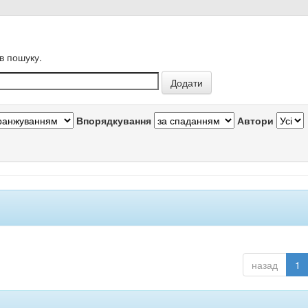
в пошуку.
Впорядкування
Автори
назад
1