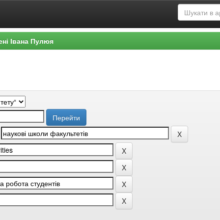
ені Івана Пулюя