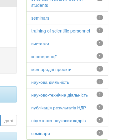
students
seminars
1
training of scientific personnel
1
виставки
1
конференції
1
міжнародні проекти
1
наукова діяльність
1
науково-технічна діяльність
1
публікація результатів НДР
1
далі
підготовка наукових кадрів
1
семінари
1