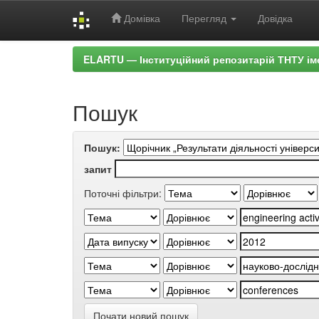
Домівка
Перегляд
Довідка
Skip
ELARTU — Інституційний репозитарій ТНТУ ім
navigation
Пошук
Пошук:
запит
Поточні фільтри:
Почати новий пошук