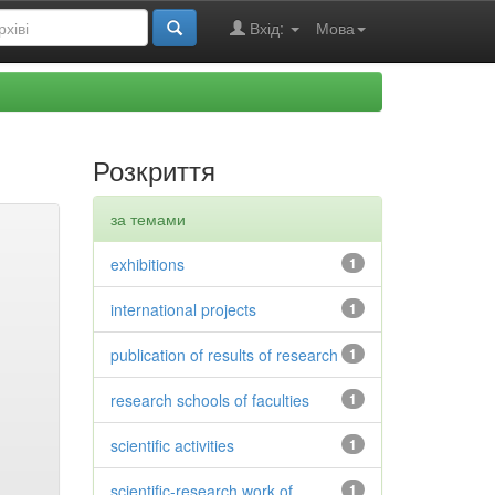
Вхід:
Мова
Розкриття
за темами
exhibitions
1
international projects
1
publication of results of research
1
research schools of faculties
1
scientific activities
1
scientific-research work of
1