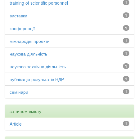
training of scientific personnel
1
виставки
1
конференції
1
міжнародні проекти
1
наукова діяльність
1
науково-технічна діяльність
1
публікація результатів НДР
1
семінари
1
за типом вмісту
Article
1