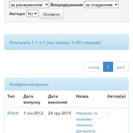
Впорядкування
Автори
Результати 1-1 зі 1 (час пошуку: 0.001 секунди).
назад
1
далі
Знайдені матеріали:
Тип
Дата
Дата
Назва
Автор(и)
випуску
внесення
Article
1-січ-2012
24-гру-2015
Наукова та
-
науково-
технічна
діяльність