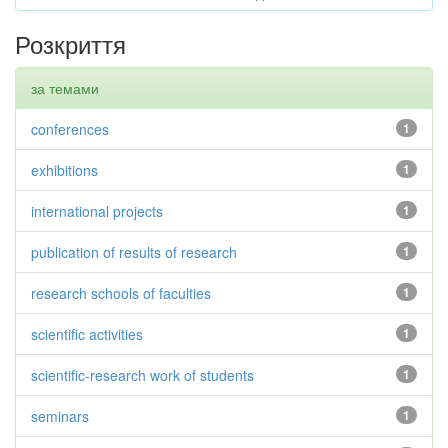
Розкриття
за темами
conferences
1
exhibitions
1
international projects
1
publication of results of research
1
research schools of faculties
1
scientific activities
1
scientific-research work of students
1
seminars
1