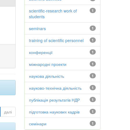
scientific-research work of
1
students
seminars
1
training of scientific personnel
1
конференції
1
міжнародні проекти
1
наукова діяльність
1
науково-технічна діяльність
1
публікація результатів НДР
1
далі
підготовка наукових кадрів
1
семінари
1