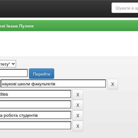
ені Івана Пулюя