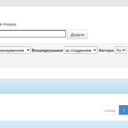
в пошуку.
Впорядкування
Автори
назад
1