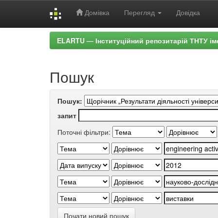
Домівка
Перегляд
Довідка
Skip
ELARTU — Інституційний репозитарій ТНТУ ім
navigation
Пошук
Пошук:
запит
Поточні фільтри:
Почати новий пошук