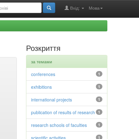
Вхід:
Мова
Розкриття
за темами
conferences
1
exhibitions
1
international projects
1
publication of results of research
1
research schools of faculties
1
scientific activities
1