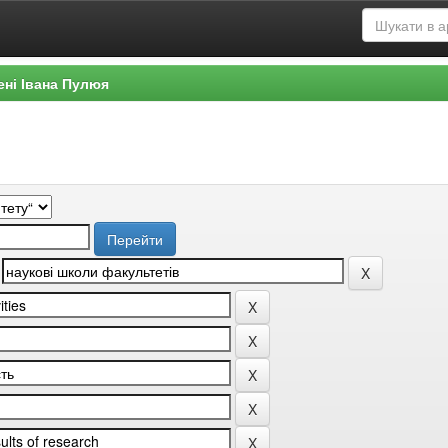
ені Івана Пулюя