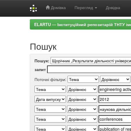
Домівка
Перегляд
Довідка
Skip
ELARTU — Інституційний репозитарій ТНТУ ім
navigation
Пошук
Пошук:
запит
Поточні фільтри: