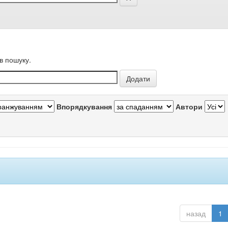
в пошуку.
Впорядкування
Автори
назад
1