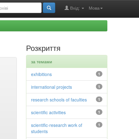
Вхід:
Мова
Розкриття
за темами
exhibitions
1
international projects
1
research schools of faculties
1
scientific activities
1
scientific-research work of
1
students