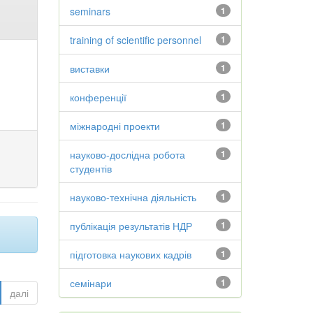
seminars
1
training of scientific personnel
1
виставки
1
конференції
1
міжнародні проекти
1
науково-дослідна робота
1
студентів
науково-технічна діяльність
1
публікація результатів НДР
1
підготовка наукових кадрів
1
семінари
1
далі