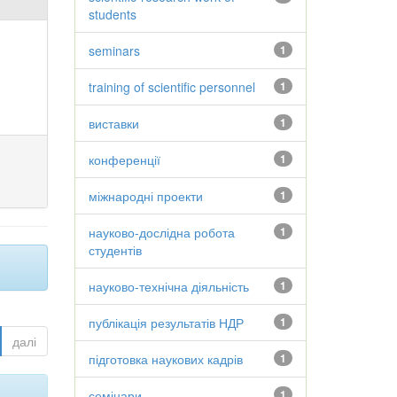
students
seminars
1
training of scientific personnel
1
виставки
1
конференції
1
міжнародні проекти
1
науково-дослідна робота
1
студентів
науково-технічна діяльність
1
публікація результатів НДР
1
далі
підготовка наукових кадрів
1
семінари
1