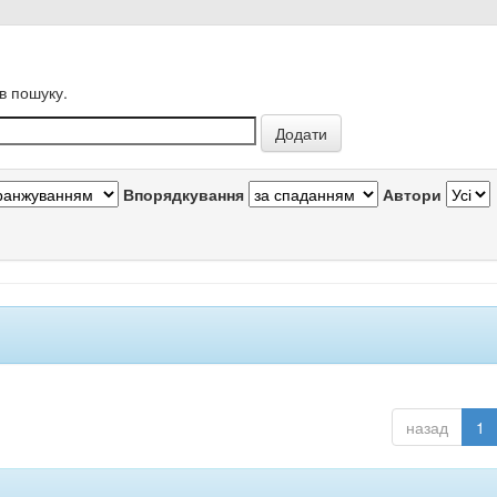
в пошуку.
Впорядкування
Автори
назад
1