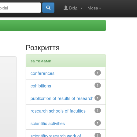
Вхід:
Мова
Розкриття
за темами
conferences
1
exhibitions
1
publication of results of research
1
research schools of faculties
1
scientific activities
1
scientific-research work of
1