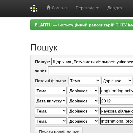
Домівка
Перегляд
Довідка
Skip
ELARTU — Інституційний репозитарій ТНТУ ім
navigation
Пошук
Пошук:
запит
Поточні фільтри:
Почати новий пошук