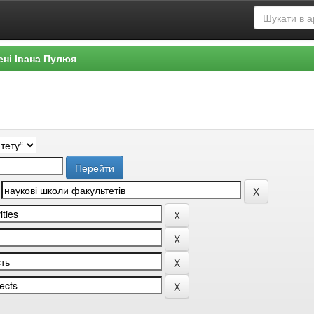
ені Івана Пулюя