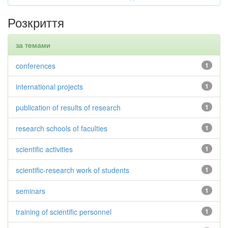
Розкриття
за темами
conferences
1
international projects
1
publication of results of research
1
research schools of faculties
1
scientific activities
1
scientific-research work of students
1
seminars
1
training of scientific personnel
1