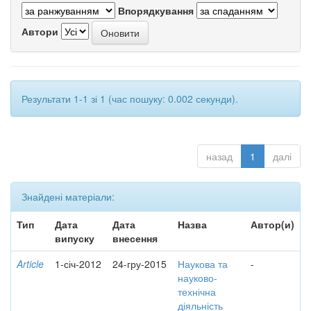
Впорядкування
Автори
Результати 1-1 зі 1 (час пошуку: 0.002 секунди).
назад
1
далі
Знайдені матеріали:
Тип
Дата
Дата
Назва
Автор(и)
випуску
внесення
Article
1-січ-2012
24-гру-2015
Наукова та
-
науково-
технічна
діяльність