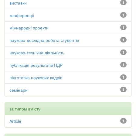
виставки
1
конференції
1
міжнародні проекти
1
науково-дослідна робота студентів
1
науково-технічна діяльність
1
публікація результатів НДР
1
підготовка наукових кадрів
1
семінари
1
за типом вмісту
Article
1