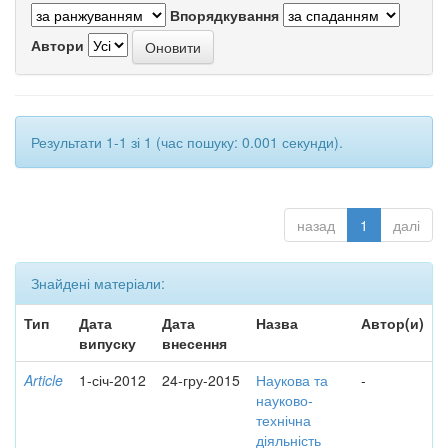
Впорядкування
Автори
Результати 1-1 зі 1 (час пошуку: 0.001 секунди).
назад
1
далі
Знайдені матеріали:
Тип
Дата
Дата
Назва
Автор(и)
випуску
внесення
Article
1-січ-2012
24-гру-2015
Наукова та
-
науково-
технічна
діяльність