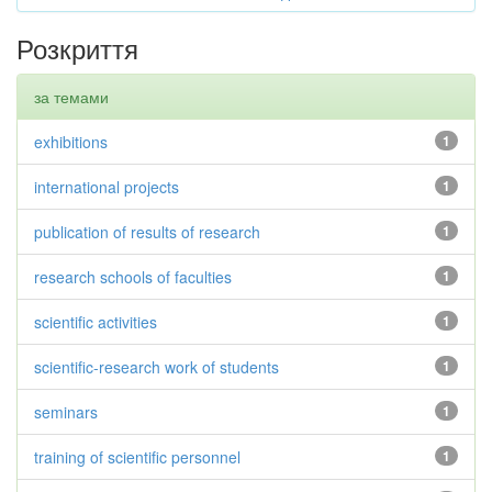
Розкриття
за темами
exhibitions
1
international projects
1
publication of results of research
1
research schools of faculties
1
scientific activities
1
scientific-research work of students
1
seminars
1
training of scientific personnel
1