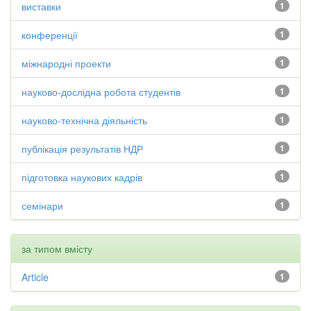
виставки
1
конференції
1
міжнародні проекти
1
науково-дослідна робота студентів
1
науково-технічна діяльність
1
публікація результатів НДР
1
підготовка наукових кадрів
1
семінари
1
за типом вмісту
Article
1