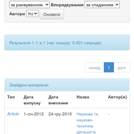
Впорядкування
Автори
Результати 1-1 зі 1 (час пошуку: 0.001 секунди).
назад
1
далі
Знайдені матеріали:
Тип
Дата
Дата
Назва
Автор(и)
випуску
внесення
Article
1-січ-2012
24-гру-2015
Наукова та
-
науково-
технічна
діяльність