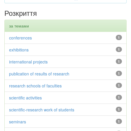
Розкриття
за темами
conferences
1
exhibitions
1
international projects
1
publication of results of research
1
research schools of faculties
1
scientific activities
1
scientific-research work of students
1
seminars
1