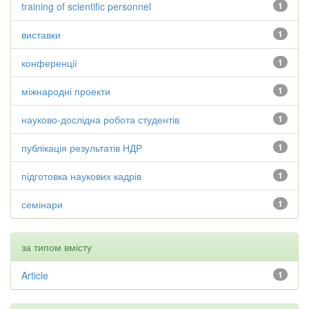
training of scientific personnel
1
виставки
1
конференції
1
міжнародні проекти
1
науково-дослідна робота студентів
1
публікація результатів НДР
1
підготовка наукових кадрів
1
семінари
1
за типом вмісту
Article
1