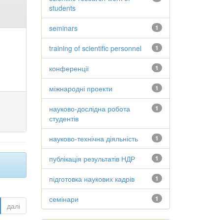
students
seminars
1
training of scientific personnel
1
конференції
1
міжнародні проекти
1
науково-дослідна робота
1
студентів
науково-технічна діяльність
1
публікація результатів НДР
1
підготовка наукових кадрів
1
семінари
1
далі