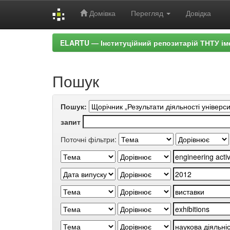
Домівка
Перегляд
Довідка
Skip
ELARTU — Інституційний репозитарій ТНТУ ім
navigation
Пошук
Пошук:
запит
Поточні фільтри: