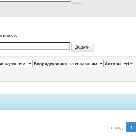
в пошуку.
Впорядкування
Автори
назад
1