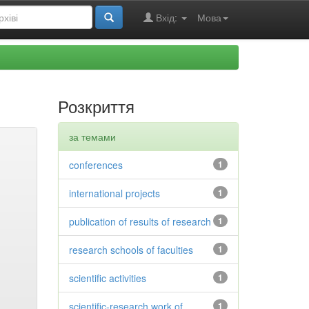
Вхід:
Мова
Розкриття
за темами
conferences
1
international projects
1
publication of results of research
1
research schools of faculties
1
scientific activities
1
scientific-research work of
1