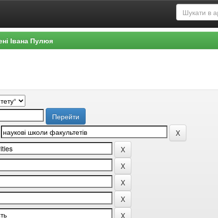
ені Івана Пулюя