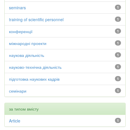
seminars
1
training of scientific personnel
1
конференції
1
міжнародні проекти
1
наукова діяльність
1
науково-технічна діяльність
1
підготовка наукових кадрів
1
семінари
1
за типом вмісту
Article
1