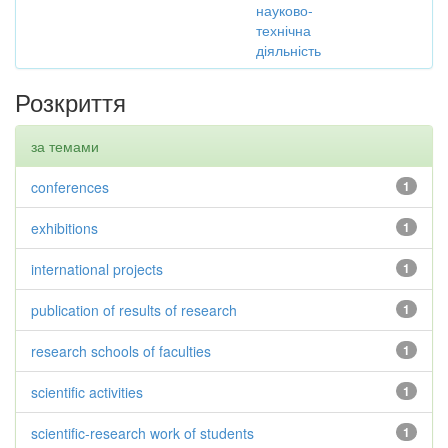
науково-
технічна
діяльність
Розкриття
за темами
conferences
1
exhibitions
1
international projects
1
publication of results of research
1
research schools of faculties
1
scientific activities
1
scientific-research work of students
1