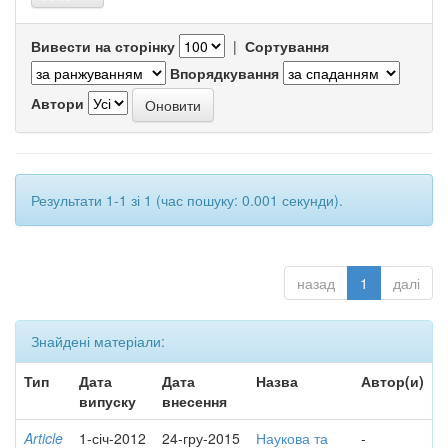
Вивести на сторінку
|
Сортування
Впорядкування
Автори
Результати 1-1 зі 1 (час пошуку: 0.001 секунди).
назад
1
далі
Знайдені матеріали:
Тип
Дата
Дата
Назва
Автор(и)
випуску
внесення
Article
1-січ-2012
24-гру-2015
Наукова та
-