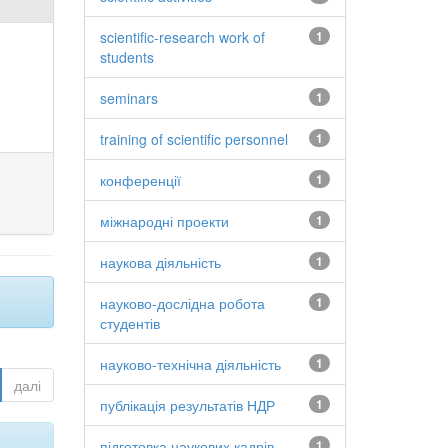
scientific-research work of
1
students
seminars
1
training of scientific personnel
1
конференції
1
міжнародні проекти
1
наукова діяльність
1
науково-дослідна робота
1
студентів
науково-технічна діяльність
1
далі
публікація результатів НДР
1
підготовка наукових кадрів
1