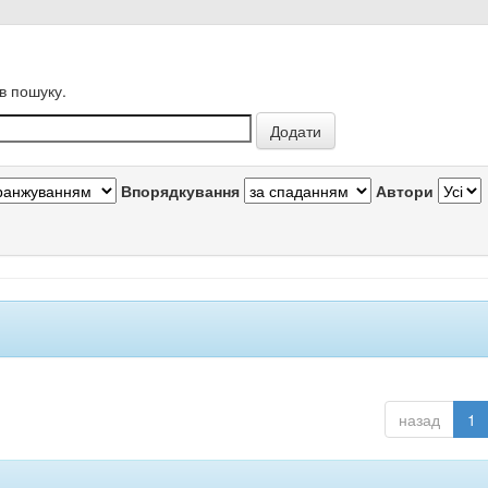
в пошуку.
Впорядкування
Автори
назад
1