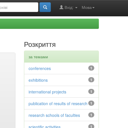
Вхід:
Мова
Розкриття
за темами
conferences
1
exhibitions
1
international projects
1
publication of results of research
1
research schools of faculties
1
scientific activities
1