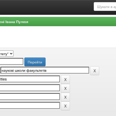
ені Івана Пулюя