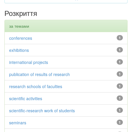
Розкриття
за темами
conferences
1
exhibitions
1
international projects
1
publication of results of research
1
research schools of faculties
1
scientific activities
1
scientific-research work of students
1
seminars
1