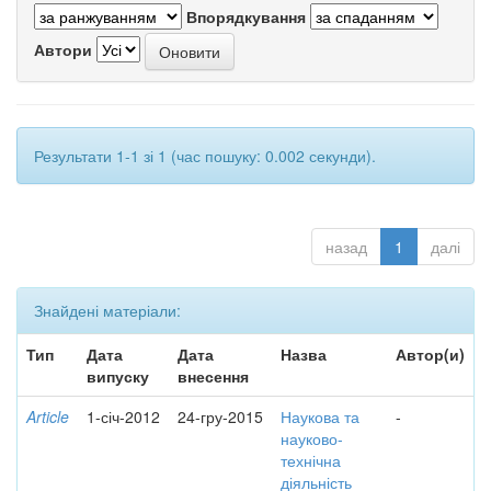
Впорядкування
Автори
Результати 1-1 зі 1 (час пошуку: 0.002 секунди).
назад
1
далі
Знайдені матеріали:
Тип
Дата
Дата
Назва
Автор(и)
випуску
внесення
Article
1-січ-2012
24-гру-2015
Наукова та
-
науково-
технічна
діяльність