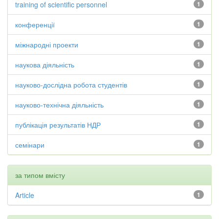
training of scientific personnel
1
конференції
1
міжнародні проекти
1
наукова діяльність
1
науково-дослідна робота студентів
1
науково-технічна діяльність
1
публікація результатів НДР
1
семінари
1
за типом вмісту
Article
1