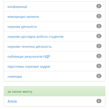
конференції
1
міжнародні проекти
1
наукова діяльність
1
науково-дослідна робота студентів
1
науково-технічна діяльність
1
публікація результатів НДР
1
підготовка наукових кадрів
1
семінари
1
за типом вмісту
Article
1