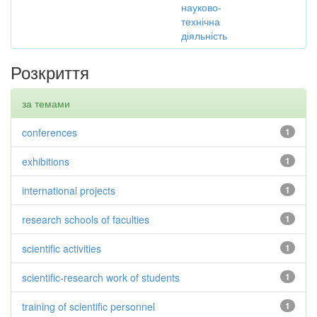
науково-
технічна
діяльність
Розкриття
за темами
conferences
1
exhibitions
1
international projects
1
research schools of faculties
1
scientific activities
1
scientific-research work of students
1
training of scientific personnel
1