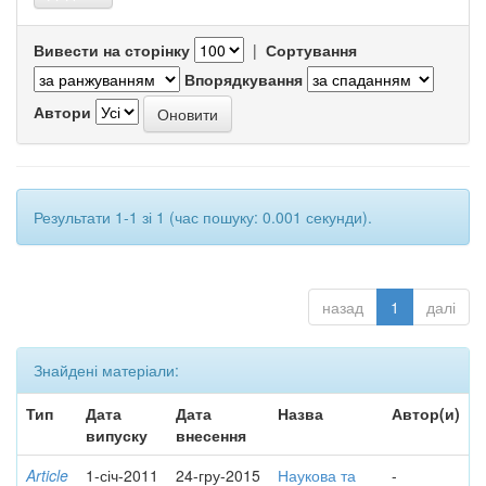
Вивести на сторінку
|
Сортування
Впорядкування
Автори
Результати 1-1 зі 1 (час пошуку: 0.001 секунди).
назад
1
далі
Знайдені матеріали:
Тип
Дата
Дата
Назва
Автор(и)
випуску
внесення
Article
1-січ-2011
24-гру-2015
Наукова та
-