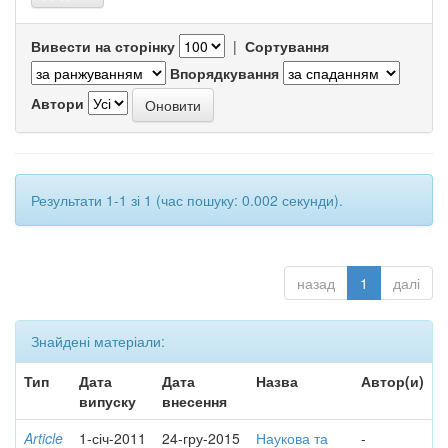
Вивести на сторінку
|
Сортування
Впорядкування
Автори
Результати 1-1 зі 1 (час пошуку: 0.002 секунди).
назад
1
далі
Знайдені матеріали:
Тип
Дата
Дата
Назва
Автор(и)
випуску
внесення
Article
1-січ-2011
24-гру-2015
Наукова та
-