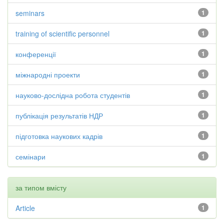
seminars
1
training of scientific personnel
1
конференції
1
міжнародні проекти
1
науково-дослідна робота студентів
1
публікація результатів НДР
1
підготовка наукових кадрів
1
семінари
1
за типом вмісту
Article
1