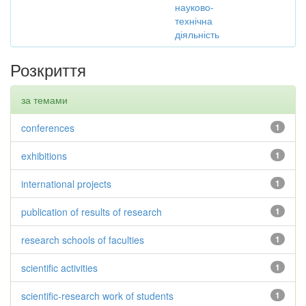
науково-
технічна
діяльність
Розкриття
за темами
conferences
1
exhibitions
1
international projects
1
publication of results of research
1
research schools of faculties
1
scientific activities
1
scientific-research work of students
1