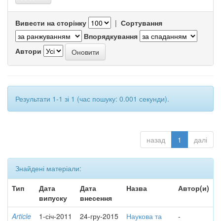
Вивести на сторінку
|
Сортування
Впорядкування
Автори
Результати 1-1 зі 1 (час пошуку: 0.001 секунди).
назад
1
далі
Знайдені матеріали:
Тип
Дата
Дата
Назва
Автор(и)
випуску
внесення
Article
1-січ-2011
24-гру-2015
Наукова та
-