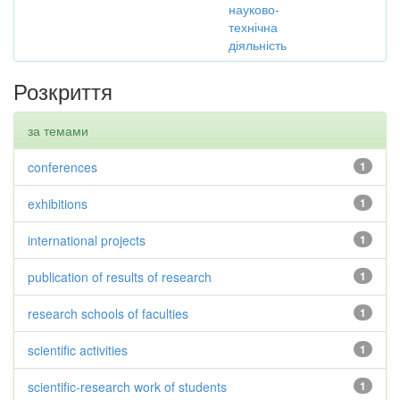
науково-
технічна
діяльність
Розкриття
за темами
conferences
1
exhibitions
1
international projects
1
publication of results of research
1
research schools of faculties
1
scientific activities
1
scientific-research work of students
1