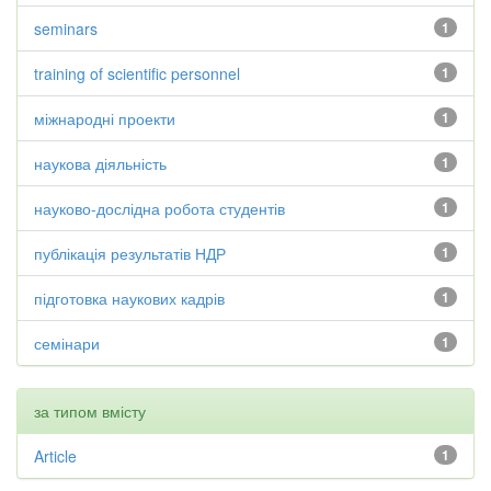
seminars
1
training of scientific personnel
1
міжнародні проекти
1
наукова діяльність
1
науково-дослідна робота студентів
1
публікація результатів НДР
1
підготовка наукових кадрів
1
семінари
1
за типом вмісту
Article
1