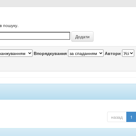
в пошуку.
Впорядкування
Автори
назад
1