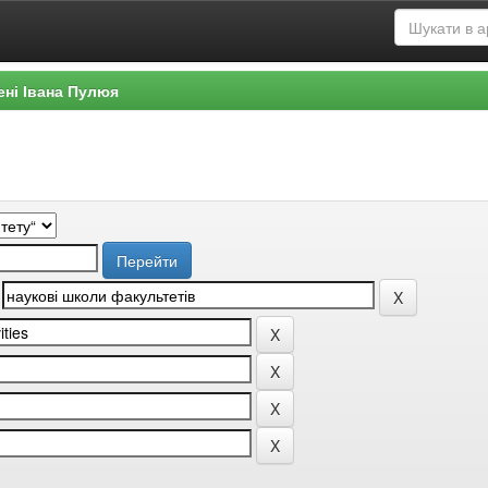
ені Івана Пулюя