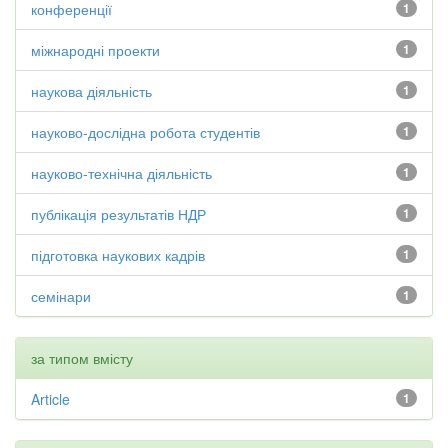
конференції
1
міжнародні проекти
1
наукова діяльність
1
науково-дослідна робота студентів
1
науково-технічна діяльність
1
публікація результатів НДР
1
підготовка наукових кадрів
1
семінари
1
за типом вмісту
Article
1