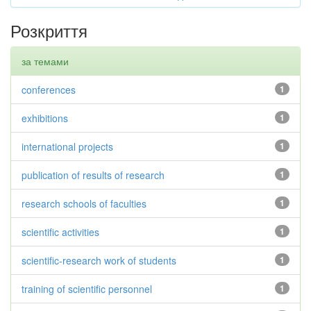
Розкриття
за темами
conferences
1
exhibitions
1
international projects
1
publication of results of research
1
research schools of faculties
1
scientific activities
1
scientific-research work of students
1
training of scientific personnel
1