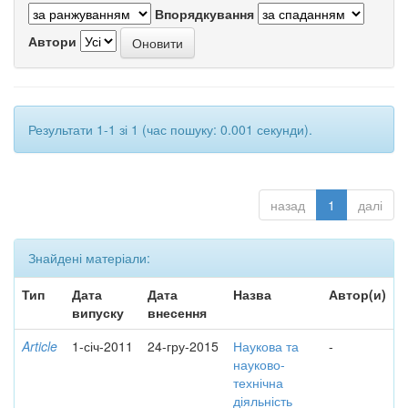
Впорядкування
Автори
Результати 1-1 зі 1 (час пошуку: 0.001 секунди).
назад
1
далі
Знайдені матеріали:
Тип
Дата
Дата
Назва
Автор(и)
випуску
внесення
Article
1-січ-2011
24-гру-2015
Наукова та
-
науково-
технічна
діяльність