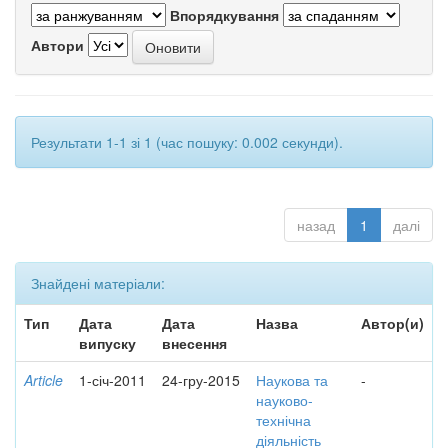
Впорядкування
Автори
Результати 1-1 зі 1 (час пошуку: 0.002 секунди).
назад
1
далі
Знайдені матеріали:
Тип
Дата
Дата
Назва
Автор(и)
випуску
внесення
Article
1-січ-2011
24-гру-2015
Наукова та
-
науково-
технічна
діяльність