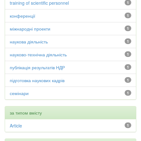
training of scientific personnel
1
конференції
1
міжнародні проекти
1
наукова діяльність
1
науково-технічна діяльність
1
публікація результатів НДР
1
підготовка наукових кадрів
1
семінари
1
за типом вмісту
Article
1