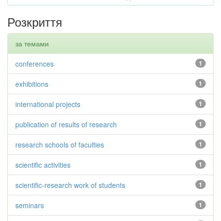
Розкриття
за темами
conferences
1
exhibitions
1
international projects
1
publication of results of research
1
research schools of faculties
1
scientific activities
1
scientific-research work of students
1
seminars
1