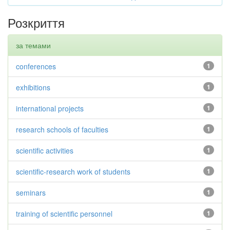
Розкриття
за темами
conferences
1
exhibitions
1
international projects
1
research schools of faculties
1
scientific activities
1
scientific-research work of students
1
seminars
1
training of scientific personnel
1