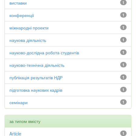
виставки
1
конференції
1
міжнародні проекти
1
наукова діяльність
1
науково-дослідна робота студентів
1
науково-технічна діяльність
1
публікація результатів НДР
1
підготовка наукових кадрів
1
семінари
1
за типом вмісту
Article
1