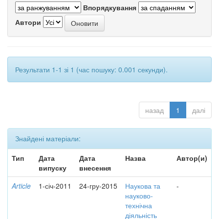
Впорядкування
Автори
Результати 1-1 зі 1 (час пошуку: 0.001 секунди).
назад
1
далі
Знайдені матеріали:
Тип
Дата
Дата
Назва
Автор(и)
випуску
внесення
Article
1-січ-2011
24-гру-2015
Наукова та
-
науково-
технічна
діяльність