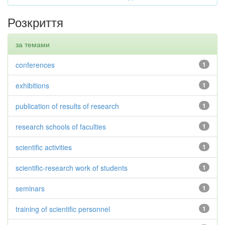
Розкриття
за темами
conferences
1
exhibitions
1
publication of results of research
1
research schools of faculties
1
scientific activities
1
scientific-research work of students
1
seminars
1
training of scientific personnel
1