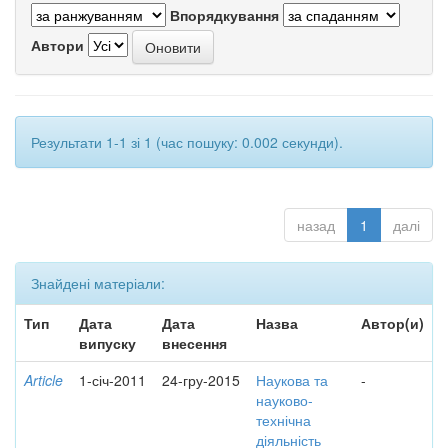
Впорядкування
Автори
Результати 1-1 зі 1 (час пошуку: 0.002 секунди).
назад
1
далі
Знайдені матеріали:
Тип
Дата
Дата
Назва
Автор(и)
випуску
внесення
Article
1-січ-2011
24-гру-2015
Наукова та
-
науково-
технічна
діяльність