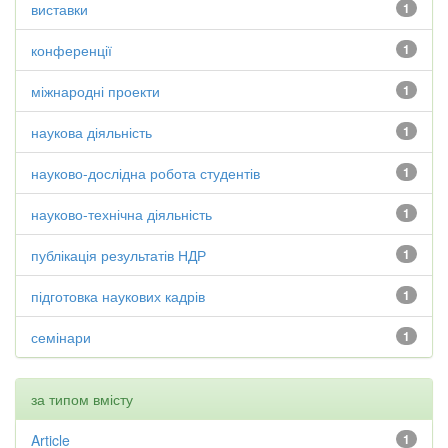
виставки
1
конференції
1
міжнародні проекти
1
наукова діяльність
1
науково-дослідна робота студентів
1
науково-технічна діяльність
1
публікація результатів НДР
1
підготовка наукових кадрів
1
семінари
1
за типом вмісту
Article
1