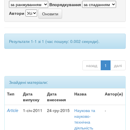
Впорядкування
Автори
Результати 1-1 зі 1 (час пошуку: 0.002 секунди).
назад
1
далі
Знайдені матеріали:
Тип
Дата
Дата
Назва
Автор(и)
випуску
внесення
Article
1-січ-2011
24-гру-2015
Наукова та
-
науково-
технічна
діяльність