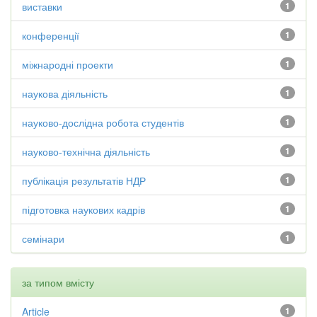
виставки
1
конференції
1
міжнародні проекти
1
наукова діяльність
1
науково-дослідна робота студентів
1
науково-технічна діяльність
1
публікація результатів НДР
1
підготовка наукових кадрів
1
семінари
1
за типом вмісту
Article
1