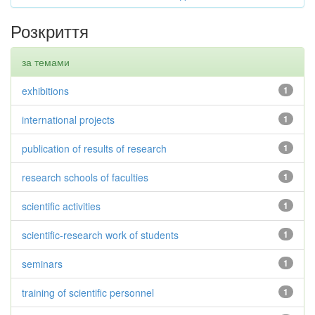
Розкриття
за темами
exhibitions
1
international projects
1
publication of results of research
1
research schools of faculties
1
scientific activities
1
scientific-research work of students
1
seminars
1
training of scientific personnel
1