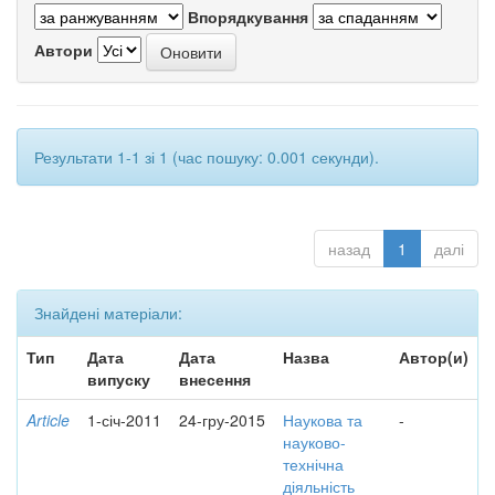
Впорядкування
Автори
Результати 1-1 зі 1 (час пошуку: 0.001 секунди).
назад
1
далі
Знайдені матеріали:
Тип
Дата
Дата
Назва
Автор(и)
випуску
внесення
Article
1-січ-2011
24-гру-2015
Наукова та
-
науково-
технічна
діяльність