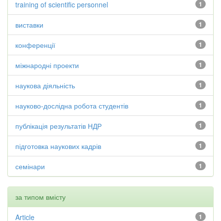
training of scientific personnel
1
виставки
1
конференції
1
міжнародні проекти
1
наукова діяльність
1
науково-дослідна робота студентів
1
публікація результатів НДР
1
підготовка наукових кадрів
1
семінари
1
за типом вмісту
Article
1