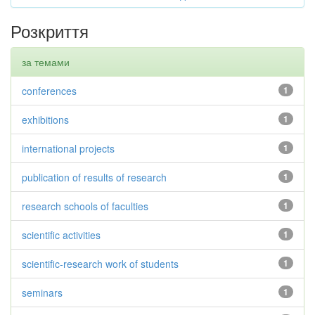
Розкриття
за темами
conferences
1
exhibitions
1
international projects
1
publication of results of research
1
research schools of faculties
1
scientific activities
1
scientific-research work of students
1
seminars
1