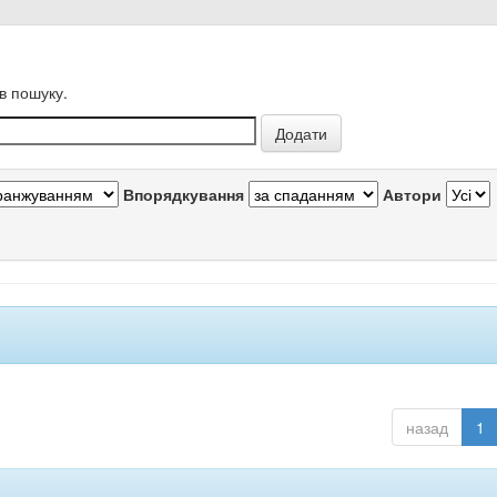
в пошуку.
Впорядкування
Автори
назад
1