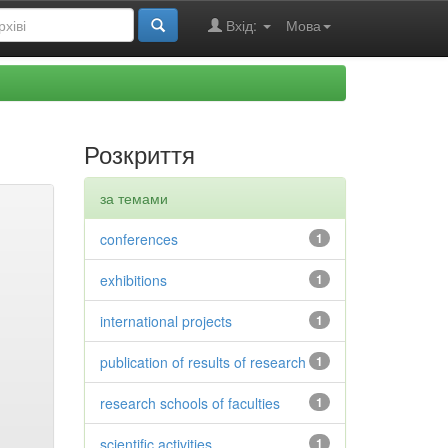
Вхід:
Мова
Розкриття
за темами
conferences
1
exhibitions
1
international projects
1
publication of results of research
1
research schools of faculties
1
scientific activities
1