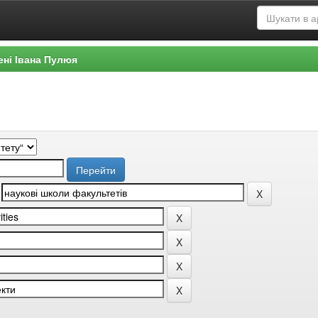
ені Івана Пулюя