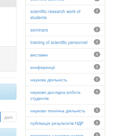
scientific-research work of
1
students
seminars
1
training of scientific personnel
1
виставки
1
конференції
1
наукова діяльність
1
науково-дослідна робота
1
студентів
науково-технічна діяльність
1
далі
публікація результатів НДР
1
підготовка наукових кадрів
1