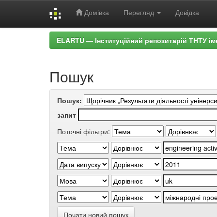
Домівка
Перегляд
Довідка
Skip
ELARTU — Інституційний репозитарій ТНТУ ім
navigation
Пошук
Пошук:
запит
Поточні фільтри:
Почати новий пошук