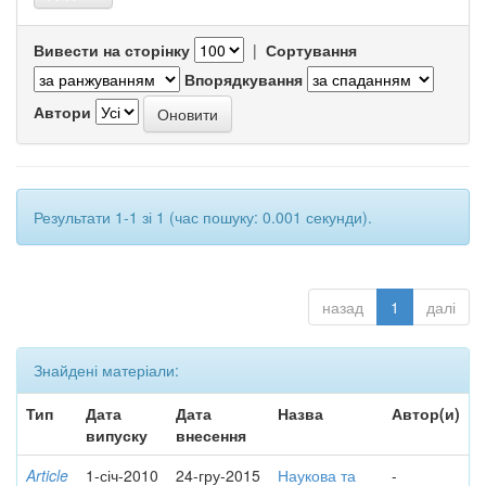
Вивести на сторінку
|
Сортування
Впорядкування
Автори
Результати 1-1 зі 1 (час пошуку: 0.001 секунди).
назад
1
далі
Знайдені матеріали:
Тип
Дата
Дата
Назва
Автор(и)
випуску
внесення
Article
1-січ-2010
24-гру-2015
Наукова та
-