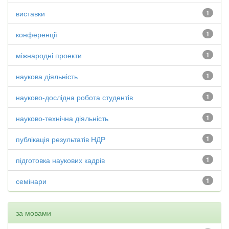
виставки
1
конференції
1
міжнародні проекти
1
наукова діяльність
1
науково-дослідна робота студентів
1
науково-технічна діяльність
1
публікація результатів НДР
1
підготовка наукових кадрів
1
семінари
1
за мовами