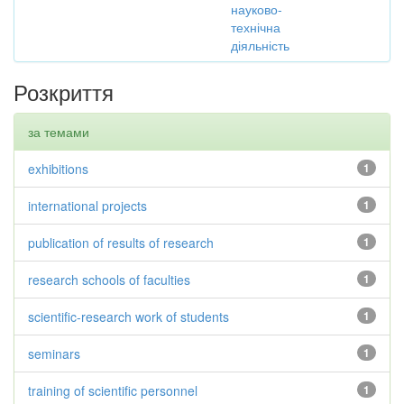
науково-
технічна
діяльність
Розкриття
за темами
exhibitions
1
international projects
1
publication of results of research
1
research schools of faculties
1
scientific-research work of students
1
seminars
1
training of scientific personnel
1