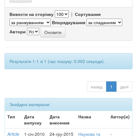
Вивести на сторінку
|
Сортування
Впорядкування
Автори
Результати 1-1 зі 1 (час пошуку: 0.002 секунди).
назад
1
далі
Знайдені матеріали:
Тип
Дата
Дата
Назва
Автор(и)
випуску
внесення
Article
1-січ-2010
24-гру-2015
Наукова та
-