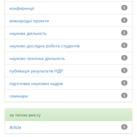
конференції
1
міжнародні проекти
1
наукова діяльність
1
науково-дослідна робота студентів
1
науково-технічна діяльність
1
публікація результатів НДР
1
підготовка наукових кадрів
1
семінари
1
за типом вмісту
Article
1