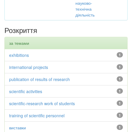
науково-
технічна
діяльність
Розкриття
за темами
exhibitions
1
international projects
1
publication of results of research
1
scientific activities
1
scientific-research work of students
1
training of scientific personnel
1
виставки
1