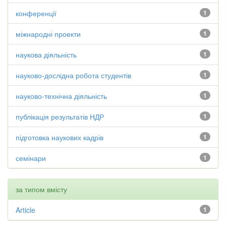
конференції
1
міжнародні проекти
1
наукова діяльність
1
науково-дослідна робота студентів
1
науково-технічна діяльність
1
публікація результатів НДР
1
підготовка наукових кадрів
1
семінари
1
за типом вмісту
Article
1