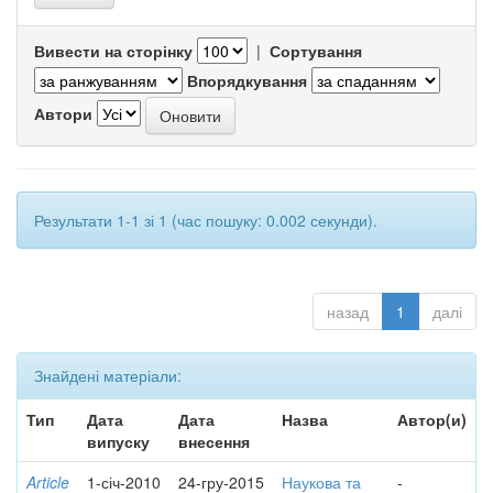
Вивести на сторінку
|
Сортування
Впорядкування
Автори
Результати 1-1 зі 1 (час пошуку: 0.002 секунди).
назад
1
далі
Знайдені матеріали:
Тип
Дата
Дата
Назва
Автор(и)
випуску
внесення
Article
1-січ-2010
24-гру-2015
Наукова та
-