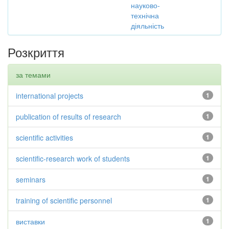
науково-
технічна
діяльність
Розкриття
за темами
international projects
1
publication of results of research
1
scientific activities
1
scientific-research work of students
1
seminars
1
training of scientific personnel
1
виставки
1