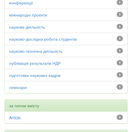
конференції
1
міжнародні проекти
1
наукова діяльність
1
науково-дослідна робота студентів
1
науково-технічна діяльність
1
публікація результатів НДР
1
підготовка наукових кадрів
1
семінари
1
за типом вмісту
Article
1