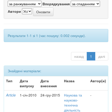
Впорядкування
Автори
Результати 1-1 зі 1 (час пошуку: 0.002 секунди).
назад
1
далі
Знайдені матеріали:
Тип
Дата
Дата
Назва
Автор(и)
випуску
внесення
Article
1-січ-2010
24-гру-2015
Наукова та
-
науково-
технічна
діяльність