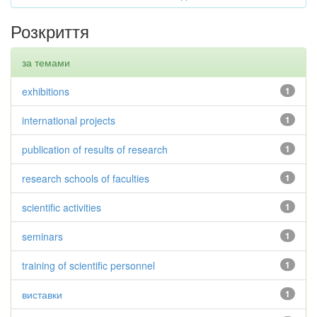
Розкриття
за темами
exhibitions
1
international projects
1
publication of results of research
1
research schools of faculties
1
scientific activities
1
seminars
1
training of scientific personnel
1
виставки
1