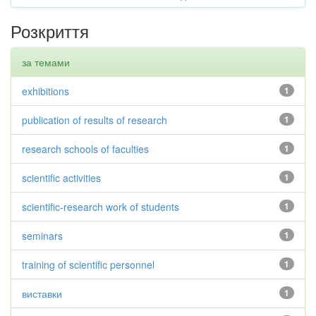
Розкриття
за темами
exhibitions
1
publication of results of research
1
research schools of faculties
1
scientific activities
1
scientific-research work of students
1
seminars
1
training of scientific personnel
1
виставки
1