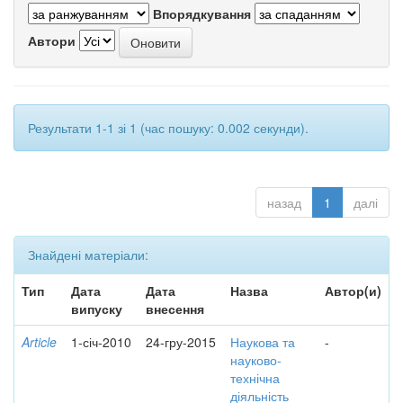
Впорядкування
Автори
Результати 1-1 зі 1 (час пошуку: 0.002 секунди).
назад
1
далі
Знайдені матеріали:
Тип
Дата
Дата
Назва
Автор(и)
випуску
внесення
Article
1-січ-2010
24-гру-2015
Наукова та
-
науково-
технічна
діяльність