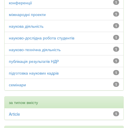
конференції
1
міжнародні проекти
1
наукова діяльність
1
науково-дослідна робота студентів
1
науково-технічна діяльність
1
публікація результатів НДР
1
підготовка наукових кадрів
1
семінари
1
за типом вмісту
Article
1