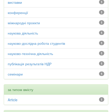
виставки
1
конференції
1
міжнародні проекти
1
наукова діяльність
1
науково-дослідна робота студентів
1
науково-технічна діяльність
1
публікація результатів НДР
1
семінари
1
за типом вмісту
Article
1