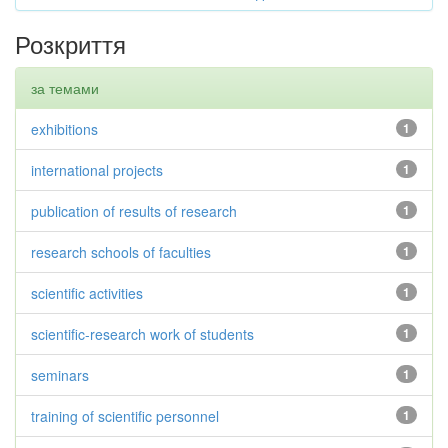
Розкриття
за темами
exhibitions
1
international projects
1
publication of results of research
1
research schools of faculties
1
scientific activities
1
scientific-research work of students
1
seminars
1
training of scientific personnel
1