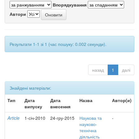
Впорядкування
Автори
Результати 1-1 зі 1 (час пошуку: 0.002 секунди).
назад
1
далі
Знайдені матеріали:
Тип
Дата
Дата
Назва
Автор(и)
випуску
внесення
Article
1-січ-2010
24-гру-2015
Наукова та
-
науково-
технічна
діяльність