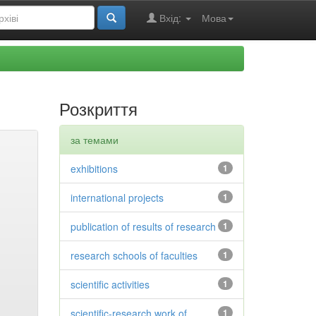
Вхід:
Мова
Розкриття
за темами
exhibitions
1
international projects
1
publication of results of research
1
research schools of faculties
1
scientific activities
1
scientific-research work of
1