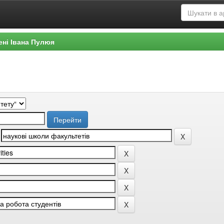
ені Івана Пулюя