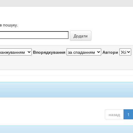
в пошуку.
Впорядкування
Автори
назад
1