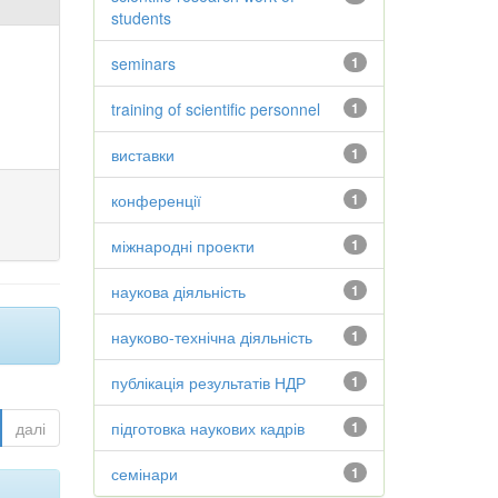
students
seminars
1
training of scientific personnel
1
виставки
1
конференції
1
міжнародні проекти
1
наукова діяльність
1
науково-технічна діяльність
1
публікація результатів НДР
1
далі
підготовка наукових кадрів
1
семінари
1