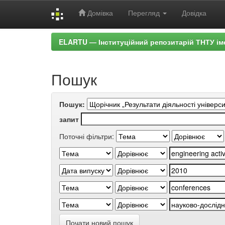
Домівка
Перегляд
Довідка
Skip
ELARTU — Інституційний репозитарій ТНТУ ім
navigation
Пошук
Пошук:
запит
Поточні фільтри:
Почати новий пошук