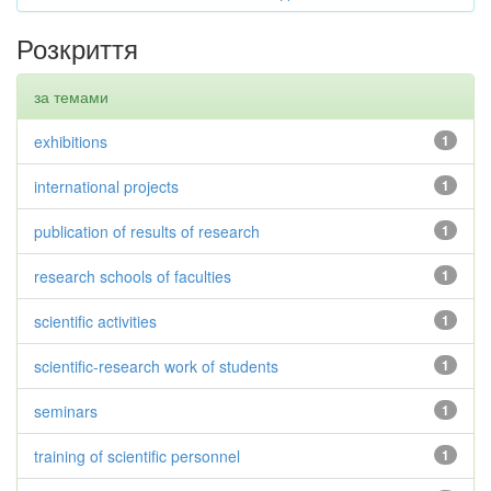
Розкриття
за темами
exhibitions
1
international projects
1
publication of results of research
1
research schools of faculties
1
scientific activities
1
scientific-research work of students
1
seminars
1
training of scientific personnel
1