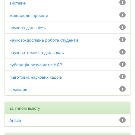
виставки
1
міжнародні проекти
1
наукова діяльність
1
науково-дослідна робота студентів
1
науково-технічна діяльність
1
публікація результатів НДР
1
підготовка наукових кадрів
1
семінари
1
за типом вмісту
Article
1