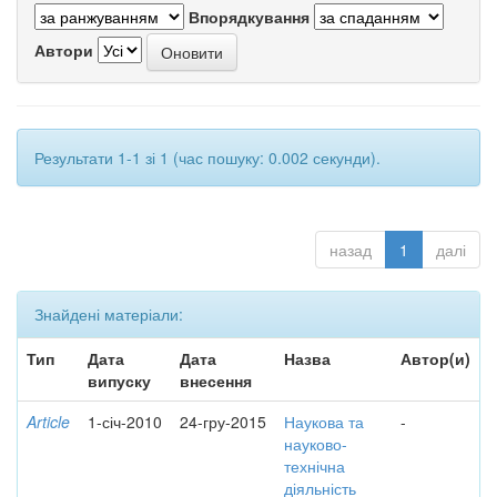
Впорядкування
Автори
Результати 1-1 зі 1 (час пошуку: 0.002 секунди).
назад
1
далі
Знайдені матеріали:
Тип
Дата
Дата
Назва
Автор(и)
випуску
внесення
Article
1-січ-2010
24-гру-2015
Наукова та
-
науково-
технічна
діяльність