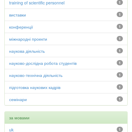
training of scientific personnel
1
виставки
1
конференції
1
міжнародні проекти
1
наукова діяльність
1
науково-дослідна робота студентів
1
науково-технічна діяльність
1
підготовка наукових кадрів
1
семінари
1
за мовами
uk
1