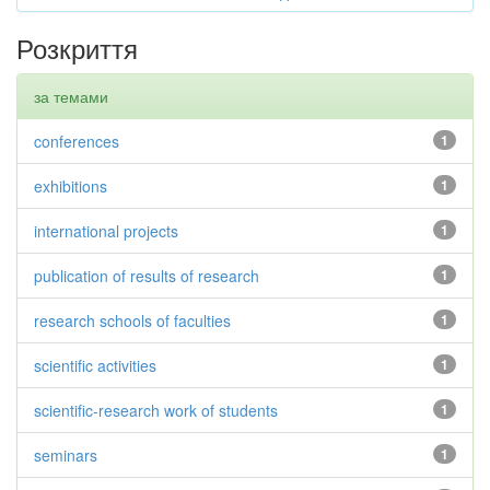
Розкриття
за темами
conferences
1
exhibitions
1
international projects
1
publication of results of research
1
research schools of faculties
1
scientific activities
1
scientific-research work of students
1
seminars
1