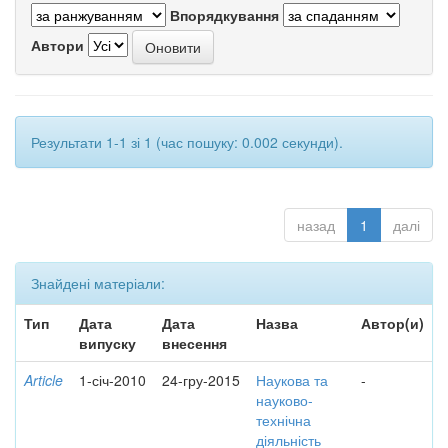
Впорядкування
Автори
Результати 1-1 зі 1 (час пошуку: 0.002 секунди).
назад
1
далі
Знайдені матеріали:
Тип
Дата
Дата
Назва
Автор(и)
випуску
внесення
Article
1-січ-2010
24-гру-2015
Наукова та
-
науково-
технічна
діяльність