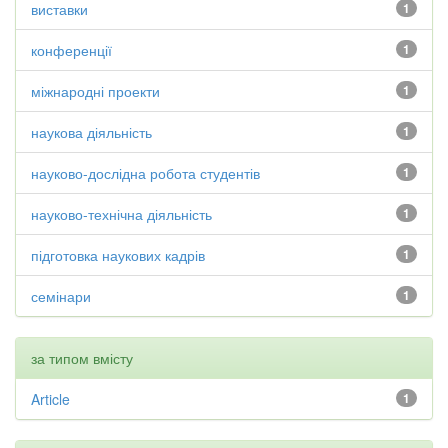
виставки
1
конференції
1
міжнародні проекти
1
наукова діяльність
1
науково-дослідна робота студентів
1
науково-технічна діяльність
1
підготовка наукових кадрів
1
семінари
1
за типом вмісту
Article
1