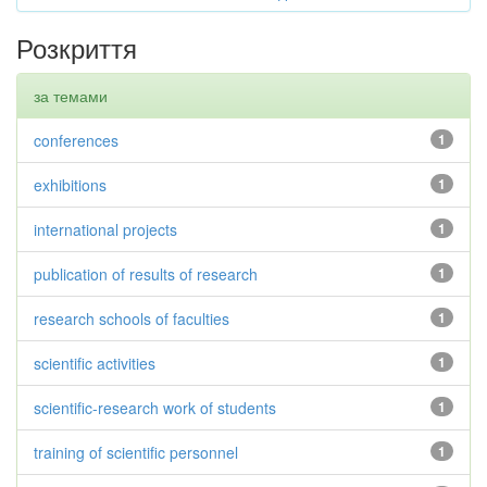
Розкриття
за темами
conferences
1
exhibitions
1
international projects
1
publication of results of research
1
research schools of faculties
1
scientific activities
1
scientific-research work of students
1
training of scientific personnel
1