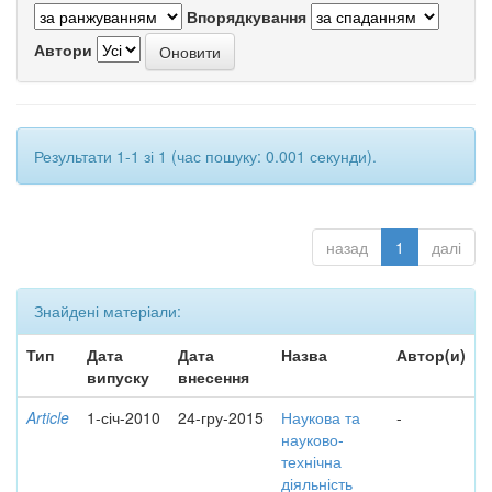
Впорядкування
Автори
Результати 1-1 зі 1 (час пошуку: 0.001 секунди).
назад
1
далі
Знайдені матеріали:
Тип
Дата
Дата
Назва
Автор(и)
випуску
внесення
Article
1-січ-2010
24-гру-2015
Наукова та
-
науково-
технічна
діяльність