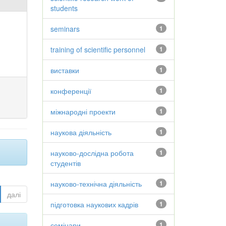
students
seminars
1
training of scientific personnel
1
виставки
1
конференції
1
міжнародні проекти
1
наукова діяльність
1
науково-дослідна робота
1
студентів
науково-технічна діяльність
1
далі
підготовка наукових кадрів
1
семінари
1