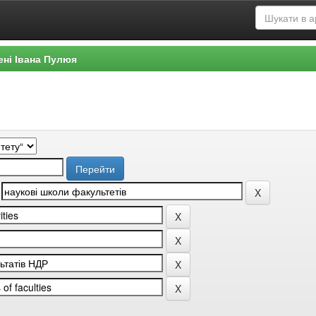
ені Івана Пулюя