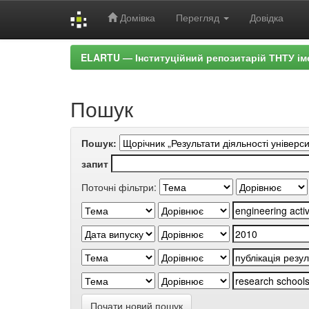
Домівка
Перегляд
Довідка
Skip
ELARTU — Інституційний репозитарій ТНТУ ім
navigation
Пошук
Пошук:
запит
Поточні фільтри:
Почати новий пошук