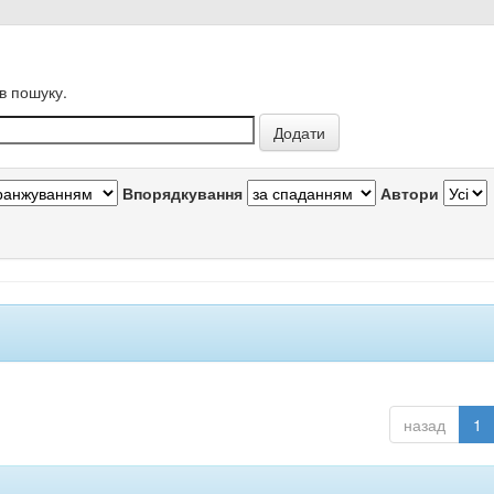
в пошуку.
Впорядкування
Автори
назад
1