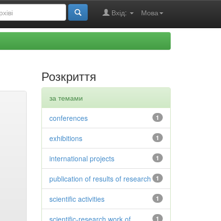
Вхід:
Мова
Розкриття
за темами
conferences
1
exhibitions
1
international projects
1
publication of results of research
1
scientific activities
1
scientific-research work of
1