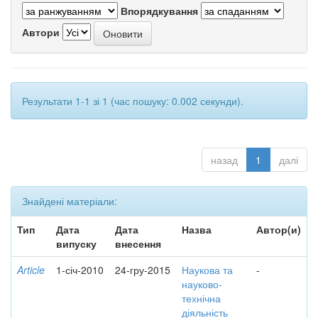
Впорядкування
Автори
Результати 1-1 зі 1 (час пошуку: 0.002 секунди).
назад
1
далі
Знайдені матеріали:
Тип
Дата
Дата
Назва
Автор(и)
випуску
внесення
Article
1-січ-2010
24-гру-2015
Наукова та
-
науково-
технічна
діяльність