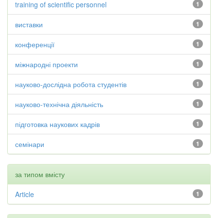
training of scientific personnel
1
виставки
1
конференції
1
міжнародні проекти
1
науково-дослідна робота студентів
1
науково-технічна діяльність
1
підготовка наукових кадрів
1
семінари
1
за типом вмісту
Article
1