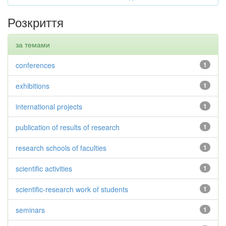
Розкриття
за темами
conferences
1
exhibitions
1
international projects
1
publication of results of research
1
research schools of faculties
1
scientific activities
1
scientific-research work of students
1
seminars
1