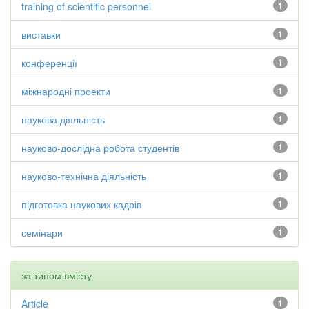
training of scientific personnel
1
виставки
1
конференції
1
міжнародні проекти
1
наукова діяльність
1
науково-дослідна робота студентів
1
науково-технічна діяльність
1
підготовка наукових кадрів
1
семінари
1
за типом вмісту
Article
1