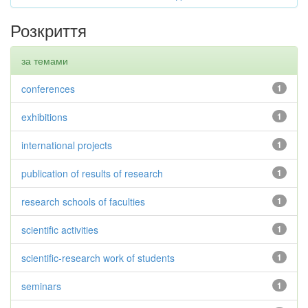
Розкриття
за темами
conferences
1
exhibitions
1
international projects
1
publication of results of research
1
research schools of faculties
1
scientific activities
1
scientific-research work of students
1
seminars
1