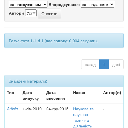
Впорядкування
Автори
Результати 1-1 зі 1 (час пошуку: 0.004 секунди).
назад
1
далі
Знайдені матеріали:
Тип
Дата
Дата
Назва
Автор(и)
випуску
внесення
Article
1-січ-2010
24-гру-2015
Наукова та
-
науково-
технічна
діяльність