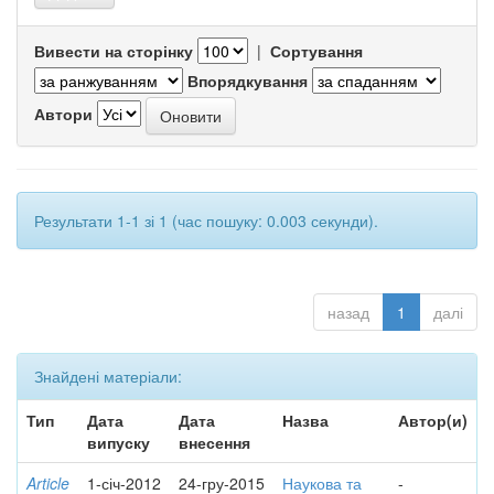
Вивести на сторінку
|
Сортування
Впорядкування
Автори
Результати 1-1 зі 1 (час пошуку: 0.003 секунди).
назад
1
далі
Знайдені матеріали:
Тип
Дата
Дата
Назва
Автор(и)
випуску
внесення
Article
1-січ-2012
24-гру-2015
Наукова та
-