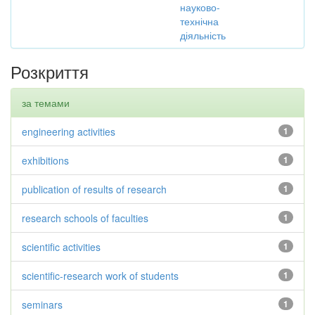
науково-
технічна
діяльність
Розкриття
за темами
engineering activities
1
exhibitions
1
publication of results of research
1
research schools of faculties
1
scientific activities
1
scientific-research work of students
1
seminars
1