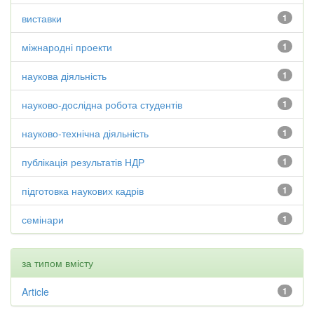
виставки
1
міжнародні проекти
1
наукова діяльність
1
науково-дослідна робота студентів
1
науково-технічна діяльність
1
публікація результатів НДР
1
підготовка наукових кадрів
1
семінари
1
за типом вмісту
Article
1