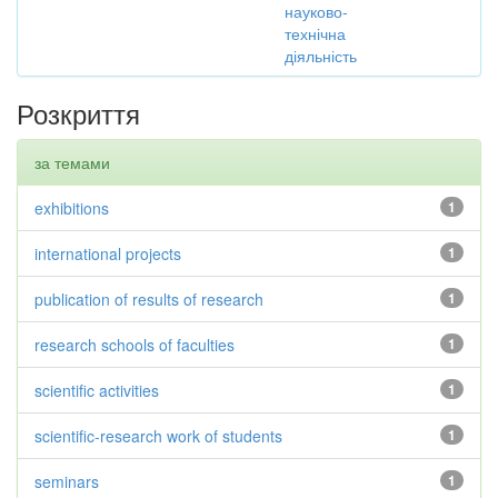
науково-
технічна
діяльність
Розкриття
за темами
exhibitions
1
international projects
1
publication of results of research
1
research schools of faculties
1
scientific activities
1
scientific-research work of students
1
seminars
1