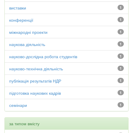
виставки
1
конференції
1
міжнародні проекти
1
наукова діяльність
1
науково-дослідна робота студентів
1
науково-технічна діяльність
1
публікація результатів НДР
1
підготовка наукових кадрів
1
семінари
1
за типом вмісту