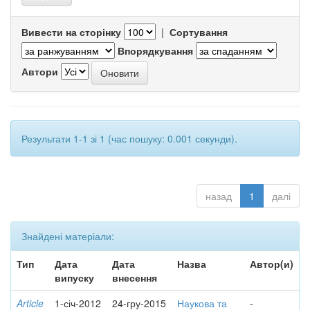
Вивести на сторінку
|
Сортування
Впорядкування
Автори
Результати 1-1 зі 1 (час пошуку: 0.001 секунди).
назад
1
далі
Знайдені матеріали:
Тип
Дата
Дата
Назва
Автор(и)
випуску
внесення
Article
1-січ-2012
24-гру-2015
Наукова та
-