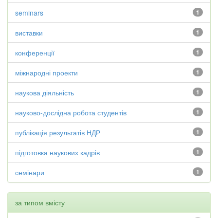
seminars
1
виставки
1
конференції
1
міжнародні проекти
1
наукова діяльність
1
науково-дослідна робота студентів
1
публікація результатів НДР
1
підготовка наукових кадрів
1
семінари
1
за типом вмісту