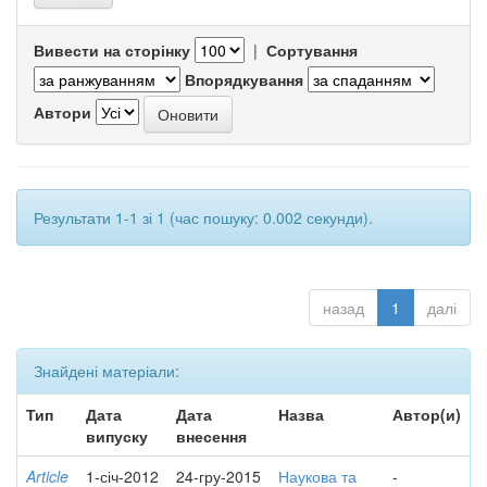
Вивести на сторінку
|
Сортування
Впорядкування
Автори
Результати 1-1 зі 1 (час пошуку: 0.002 секунди).
назад
1
далі
Знайдені матеріали:
Тип
Дата
Дата
Назва
Автор(и)
випуску
внесення
Article
1-січ-2012
24-гру-2015
Наукова та
-