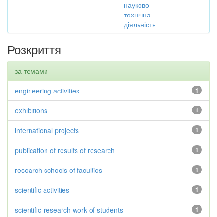
науково-
технічна
діяльність
Розкриття
за темами
engineering activities
1
exhibitions
1
international projects
1
publication of results of research
1
research schools of faculties
1
scientific activities
1
scientific-research work of students
1