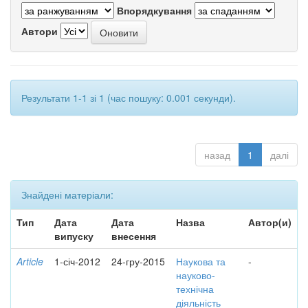
Впорядкування
Автори
Результати 1-1 зі 1 (час пошуку: 0.001 секунди).
назад
1
далі
Знайдені матеріали:
Тип
Дата
Дата
Назва
Автор(и)
випуску
внесення
Article
1-січ-2012
24-гру-2015
Наукова та
-
науково-
технічна
діяльність