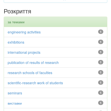
Розкриття
за темами
engineering activities
1
exhibitions
1
international projects
1
publication of results of research
1
research schools of faculties
1
scientific-research work of students
1
seminars
1
виставки
1