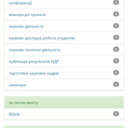
конференції
1
міжнародні проекти
1
наукова діяльність
1
науково-дослідна робота студентів
1
науково-технічна діяльність
1
публікація результатів НДР
1
підготовка наукових кадрів
1
семінари
1
за типом вмісту
Article
1