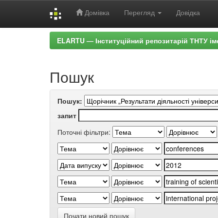
Домівка
Перегляд
Довідка
Skip
ELARTU — Інституційний репозитарій ТНТУ ім
navigation
Пошук
Пошук:
запит
Поточні фільтри:
Почати новий пошук