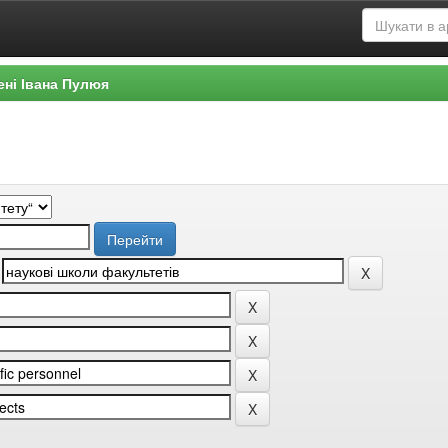
ені Івана Пулюя