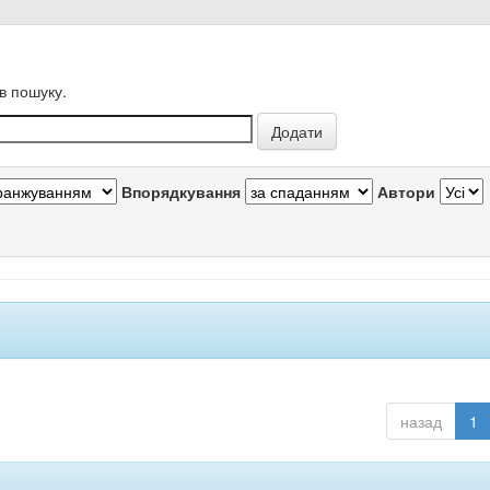
в пошуку.
Впорядкування
Автори
назад
1