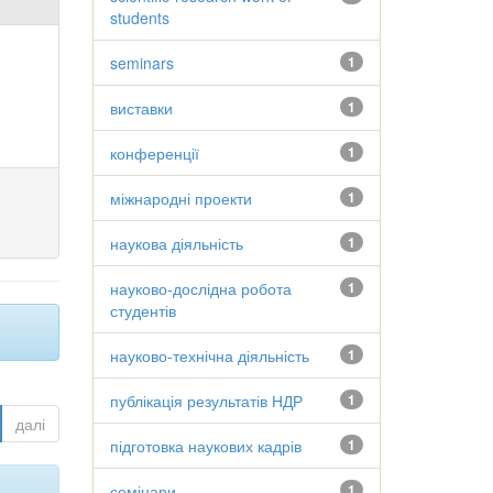
students
seminars
1
виставки
1
конференції
1
міжнародні проекти
1
наукова діяльність
1
науково-дослідна робота
1
студентів
науково-технічна діяльність
1
публікація результатів НДР
1
далі
підготовка наукових кадрів
1
семінари
1