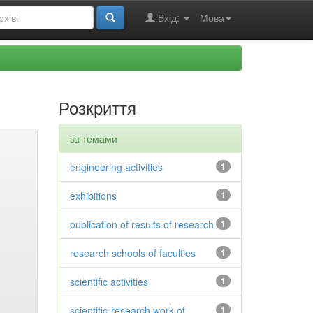
Вхід:
Мова
Розкриття
за темами
engineering activities
1
exhibitions
1
publication of results of research
1
research schools of faculties
1
scientific activities
1
scientific-research work of
1