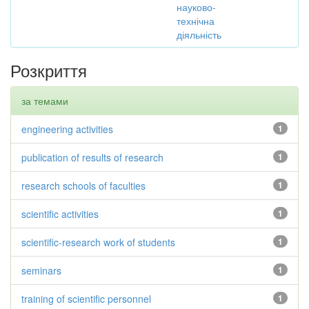
науково-
технічна
діяльність
Розкриття
за темами
engineering activities
1
publication of results of research
1
research schools of faculties
1
scientific activities
1
scientific-research work of students
1
seminars
1
training of scientific personnel
1