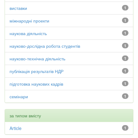
виставки
1
міжнародні проекти
1
наукова діяльність
1
науково-дослідна робота студентів
1
науково-технічна діяльність
1
публікація результатів НДР
1
підготовка наукових кадрів
1
семінари
1
за типом вмісту
Article
1