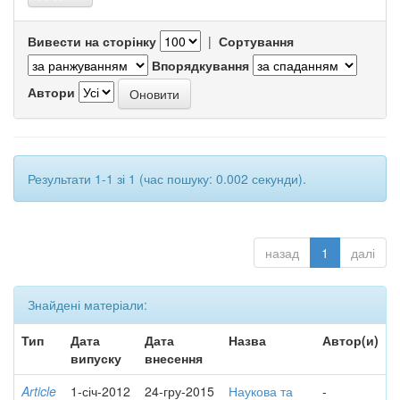
Вивести на сторінку
|
Сортування
Впорядкування
Автори
Результати 1-1 зі 1 (час пошуку: 0.002 секунди).
назад
1
далі
Знайдені матеріали:
Тип
Дата
Дата
Назва
Автор(и)
випуску
внесення
Article
1-січ-2012
24-гру-2015
Наукова та
-