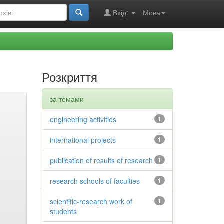
Вхід:
Мова
Розкриття
за темами
engineering activities
1
international projects
1
publication of results of research
1
research schools of faculties
1
scientific-research work of
1
students