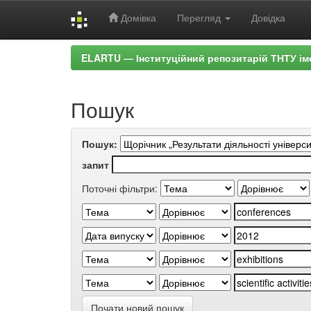
Домівка
Перегляд
Довідка
Skip
ELARTU — Інституційний репозитарій ТНТУ ім
navigation
Пошук
Пошук:
запит
Поточні фільтри:
Почати новий пошук