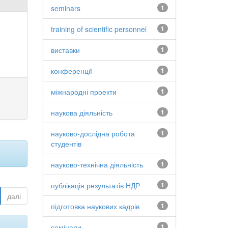
seminars
1
training of scientific personnel
1
виставки
1
конференції
1
міжнародні проекти
1
наукова діяльність
1
науково-дослідна робота
1
студентів
науково-технічна діяльність
1
публікація результатів НДР
1
далі
підготовка наукових кадрів
1
семінари
1