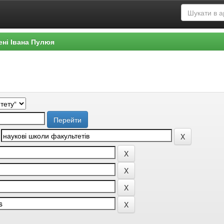
ені Івана Пулюя