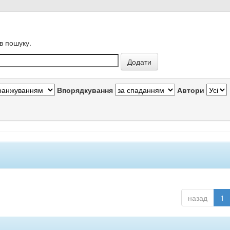
в пошуку.
Впорядкування
Автори
назад
1