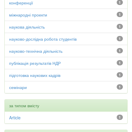
конференції
1
міжнародні проекти
1
наукова діяльність
1
науково-дослідна робота студентів
1
науково-технічна діяльність
1
публікація результатів НДР
1
підготовка наукових кадрів
1
семінари
1
за типом вмісту
Article
1