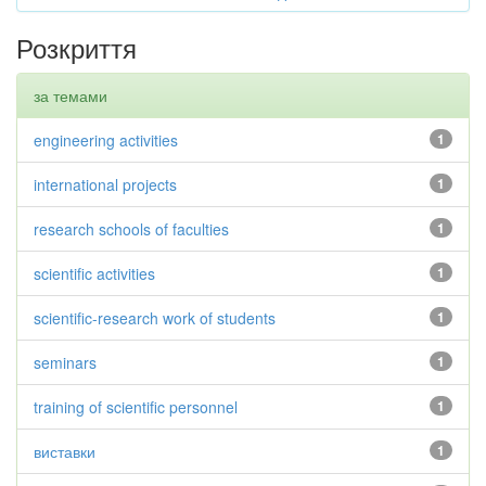
Розкриття
за темами
engineering activities
1
international projects
1
research schools of faculties
1
scientific activities
1
scientific-research work of students
1
seminars
1
training of scientific personnel
1
виставки
1