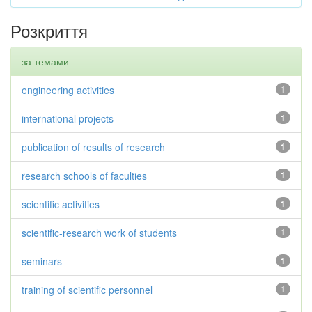
Розкриття
за темами
engineering activities
1
international projects
1
publication of results of research
1
research schools of faculties
1
scientific activities
1
scientific-research work of students
1
seminars
1
training of scientific personnel
1