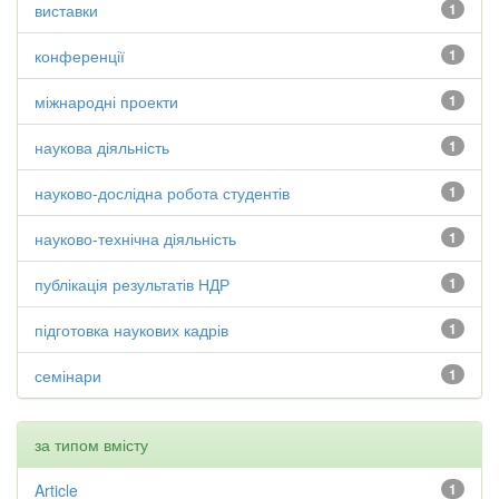
виставки
1
конференції
1
міжнародні проекти
1
наукова діяльність
1
науково-дослідна робота студентів
1
науково-технічна діяльність
1
публікація результатів НДР
1
підготовка наукових кадрів
1
семінари
1
за типом вмісту
Article
1