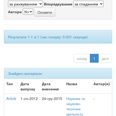
Впорядкування
Автори
Результати 1-1 зі 1 (час пошуку: 0.001 секунди).
назад
1
далі
Знайдені матеріали:
Тип
Дата
Дата
Назва
Автор(и)
випуску
внесення
Article
1-січ-2012
24-гру-2015
Наукова та
-
науково-
технічна
діяльність